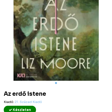
Az erdő istene
Kiadó:
21. Század Kiadó
Készleten