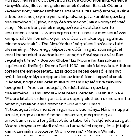
Hosszú, fényes folyót beválogatták a Good Morning, America
könyvklubba, illetve megjelenésének évében Barack Obama
kedvenc könyveinek listáján is szerepelt. "Az erdő istene, akár A
titkos történet, oly mélyen rántja olvasóját a karaktergazdag
cselekmény sűrűjébe, hogy órákra megszűnik a környező való
világ... Moore könyvének megigéző varázslatából szinte
lehetetlen kitörni." - Washington Post "Ennek a mesteri kézzel
komponált thrillernek... olyan sodrása van, akár egy izgalmas
minisorozatnak." - The New Yorker "Végtelenül szórakoztató
olvasmány... Moore egy képzett erdőőr magabiztosságával
vezet bennünket a vadon kacskaringós ösvényein a váratlan
végkifejlet felé." - Boston Globe "Liz Moore fantasztikusan
izgalmas új thrillerje Donna Tartt 1992-es első könyvére, A titkos
történetre emlékezetet... Ez is döbbenetes olvasói élményt
nyújt, és oly mélyre szippant be az írónő élénk képzeletének
világába, hogy csak órák múlva tudtam kapálódzva felbukni
levegőért... Precízen adagolt, fordulatokban gazdag
cselekmény... Bámulatos! - Maureen Corrigan, Fresh Air, NPR
"Moore kitalált erdei nyári tábora éppoly élethűen színes, mint a
saját gyerekkori emlékeimben." -New York Times
"Ritkaságszámba menően izgalmas olvasmány... Három nappal
azután, hogy az utolsó sorig kiolvastad, még mindig az
orrodban érzed a fenyőillatot és a tábortűz füstjének a szagát...
Moore könyve a családi dráma, a társadalmi regény és a jófajta
krimik zseniális ötvözete. Öröm olvasni." -Marion Winnik,