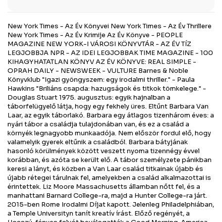
New York Times - Az Év Könyvei New York Times - Az Év Thrillere
New York Times - Az Év Krimije Az Év Könyve - PEOPLE
MAGAZINE NEW YORK-I VÁROSI KÖNYVTÁR - AZ ÉV TÍZ
LEGJOBBJA NPR - AZ IDEI LEGJOBBAK TIME MAGAZINE - 100
KIHAGYHATATLAN KÖNYV AZ ÉV KÖNYVE: REAL SIMPLE -
OPRAH DAILY - NEWSWEEK - VULTURE Barnes & Noble
Könyvklub "Igazi gyöngyszem: egy irodalmi thriller." - Paula
Hawkins "Briliáns csapda: hazugságok és titkok tömkelege." -
Douglas Stuart 1975. augusztus: egyik hajnalban a
táborfelügyelő látja, hogy egy fekhely üres. Eltűnt Barbara Van
Laar, az egyik táborlakó. Barbara egy átlagos tizenhárom éves: a
nyári tábor a családja tulajdonában van, és ez a család a
környék legnagyobb munkaadója. Nem először fordul elő, hogy
valamelyik gyerek eltűnik a családból. Barbara bátyjának
hasonló körülmények között veszett nyoma tizennégy évvel
korábban, és azóta se került elő. A tábor személyzete pánikban
keresi a lányt, és közben a Van Laar család titkainak újabb és
újabb rétegei tárulnak fel, amelyekben a család alkalmazottai is
érintettek. Liz Moore Massachusetts államban nőtt fel, és a
manhattani Barnard College-ra, majd a Hunter College-ra járt.
2015-ben Rome Irodalmi Díjat kapott. Jelenleg Philadelphiában,
a Temple Universityn tanít kreatív írást. Előző regényét, a