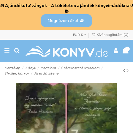
🎁 Ajándékutalványok – A tökéletes ajándék könyvimádóknak!
📚
Megnézem őket
EUR €
Kívánságlistám (
0
)
0
Kezdőlap
Könyv
Irodalom
Szórakoztató irodalom
Thriller, horror
Az erdő istene