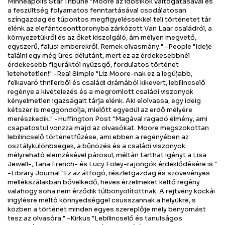
Minneapolis Star Tribune "Moore az idősíkok váltogatásával és
a feszültség folyamatos fenntartásával csodálatosan
színgazdag és tűpontos megfigyeléssekkel teli történetet tár
elénk az elefántcsonttoronyba zárkózott Van Laar családról, a
környezetükről és az őket kiszolgáló, ám mélyen megvető,
egyszerű, falusi emberekről. Remek olvasmány." -People "Ideje
találni egy még üres délutánt, mert ez az érdekesebbnél
érdekesebb figuráktól nyüzsgő, fordulatos történet
letehetetlen!" -Real Simple "Liz Moore-nak ez a legújabb,
felkavaró thrillerből és családi drámából kikevert, lebilincselő
regénye a kivételezés és a megromlott családi viszonyok
kényelmetlen igazságait tárja elénk. Aki elolvassa, egy ideig
kétszer is meggondolja, mielőtt egyedül az erdő mélyére
merészkedik." -Huffington Post "Magával ragadó élmény, ami
csapatostul vonzza majd az olvasókat. Moore megszokottan
lebilincselő történetfűzése, ami ebben a regényében az
osztálykülönbségek, a bűnözés és a családi viszonyok
mélyreható elemzésével párosul, méltán tarthat igényt a Lisa
Jewell-, Tana French- és Lucy Foley-rajongók érdeklődésére is."
-Library Journal "Ez az átfogó, részletgazdag és szövevényes
mellékszálakban bővelkedő, heves érzelmeket keltő regény
valahogy soha nem érződik túlbonyolítottnak. A rejtvény kockái
irigylésre méltó könnyedséggel csusszannak a helyükre, s
közben a történet minden egyes szereplője mély benyomást
tesz az olvasóra." -Kirkus "Lebilincselő és tanulságos