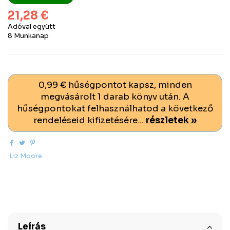
21,28 €
Adóval együtt
8 Munkanap
0,99 € hűségpontot kapsz, minden
megvásárolt 1 darab könyv után. A
hűségpontokat felhasználhatod a következő
rendeléseid kifizetésére...
részletek »
Liz Moore
Leírás