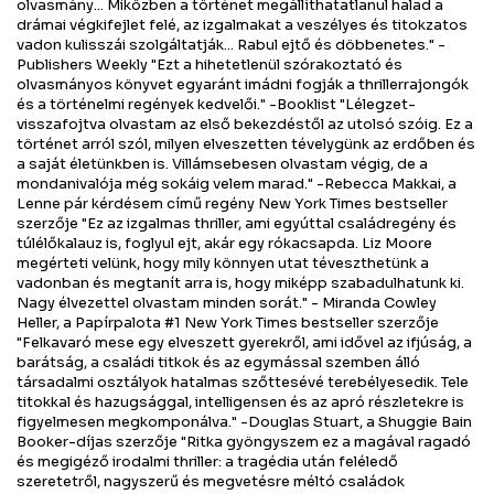
olvasmány... Miközben a történet megállíthatatlanul halad a
drámai végkifejlet felé, az izgalmakat a veszélyes és titokzatos
vadon kulisszái szolgáltatják... Rabul ejtő és döbbenetes." -
Publishers Weekly "Ezt a hihetetlenül szórakoztató és
olvasmányos könyvet egyaránt imádni fogják a thrillerrajongók
és a történelmi regények kedvelői." -Booklist "Lélegzet-
visszafojtva olvastam az első bekezdéstől az utolsó szóig. Ez a
történet arról szól, milyen elveszetten tévelygünk az erdőben és
a saját életünkben is. Villámsebesen olvastam végig, de a
mondanivalója még sokáig velem marad." -Rebecca Makkai, a
Lenne pár kérdésem című regény New York Times bestseller
szerzője "Ez az izgalmas thriller, ami egyúttal családregény és
túlélőkalauz is, foglyul ejt, akár egy rókacsapda. Liz Moore
megérteti velünk, hogy mily könnyen utat téveszthetünk a
vadonban és megtanít arra is, hogy miképp szabadulhatunk ki.
Nagy élvezettel olvastam minden sorát." - Miranda Cowley
Heller, a Papírpalota #1 New York Times bestseller szerzője
"Felkavaró mese egy elveszett gyerekről, ami idővel az ifjúság, a
barátság, a családi titkok és az egymással szemben álló
társadalmi osztályok hatalmas szőttesévé terebélyesedik. Tele
titokkal és hazugsággal, intelligensen és az apró részletekre is
figyelmesen megkomponálva." -Douglas Stuart, a Shuggie Bain
Booker-díjas szerzője "Ritka gyöngyszem ez a magával ragadó
és megigéző irodalmi thriller: a tragédia után feléledő
szeretetről, nagyszerű és megvetésre méltó családok