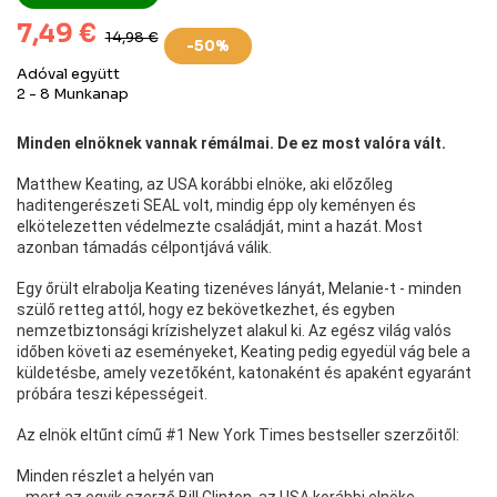
7,49 €
14,98 €
-50%
Adóval együtt
2 - 8 Munkanap
Minden elnöknek vannak rémálmai. De ez most valóra vált.
Matthew Keating, az USA korábbi elnöke, aki előzőleg
haditengerészeti SEAL volt, mindig épp oly keményen és
elkötelezetten védelmezte családját, mint a hazát. Most
azonban támadás célpontjává válik.
Egy őrült elrabolja Keating tizenéves lányát, Melanie-t - minden
szülő retteg attól, hogy ez bekövetkezhet, és egyben
nemzetbiztonsági krízishelyzet alakul ki. Az egész világ valós
időben követi az eseményeket, Keating pedig egyedül vág bele a
küldetésbe, amely vezetőként, katonaként és apaként egyaránt
próbára teszi képességeit.
Az elnök eltűnt című #1 New York Times bestseller szerzőitől:
Minden részlet a helyén van
- mert az egyik szerző Bill Clinton, az USA korábbi elnöke.