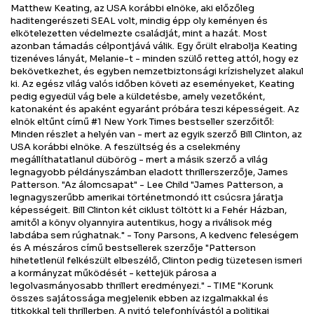
Matthew Keating, az USA korábbi elnöke, aki előzőleg
haditengerészeti SEAL volt, mindig épp oly keményen és
elkötelezetten védelmezte családját, mint a hazát. Most
azonban támadás célpontjává válik. Egy őrült elrabolja Keating
tizenéves lányát, Melanie-t - minden szülő retteg attól, hogy ez
bekövetkezhet, és egyben nemzetbiztonsági krízishelyzet alakul
ki. Az egész világ valós időben követi az eseményeket, Keating
pedig egyedül vág bele a küldetésbe, amely vezetőként,
katonaként és apaként egyaránt próbára teszi képességeit. Az
elnök eltűnt című #1 New York Times bestseller szerzőitől:
Minden részlet a helyén van - mert az egyik szerző Bill Clinton, az
USA korábbi elnöke. A feszültség és a cselekmény
megállíthatatlanul dübörög - mert a másik szerző a világ
legnagyobb példányszámban eladott thrillerszerzője, James
Patterson. "Az álomcsapat" - Lee Child "James Patterson, a
legnagyszerűbb amerikai történetmondó itt csúcsra járatja
képességeit. Bill Clinton két ciklust töltött ki a Fehér Házban,
amitől a könyv olyannyira autentikus, hogy a riválisok még
labdába sem rúghatnak." - Tony Parsons, A kedvenc feleségem
és A mészáros című bestsellerek szerzője "Patterson
hihetetlenül felkészült elbeszélő, Clinton pedig tüzetesen ismeri
a kormányzat működését - kettejük párosa a
legolvasmányosabb thrillert eredményezi." - TIME "Korunk
összes sajátossága megjelenik ebben az izgalmakkal és
titkokkal teli thrillerben. A nyitó telefonhívástól a politikai