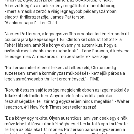
A feszültség és a cselekmény megállíthatatlanul dübörög
- mert a másik szerző a világ legnagyobb példányszámban
eladott thrillerszerzője, James Patterson.
"Az álomcsapat" - Lee Child
"James Patterson, a legnagyszerűbb amerikai történetmondó itt
csúcsra járatja képességeit. Bill Clinton két ciklust töltött ki a
Fehér Házban, amitől a könyv olyannyira autentikus, hogy a
riválisok még labdába sem rúghatnak." - Tony Parsons, A kedvenc
feleségem és A mészáros című bestsellerek szerzője
"Patterson hihetetlenül felkészült elbeszélő, Clinton pedig
tüzetesen ismeri a kormányzat működését - kettejük párosa a
legolvasmányosabb thrillert eredményezi." - TIME
"Korunk összes sajátossága megjelenik ebben az izgalmakkal és
titkokkal teli thrillerben. A nyitó telefonhívástól a politikai
feszültségekkel teli zárlatig egyszerűen nincs megállás." - Walter
Isaacson, #1 New York Times bestseller szerző
"Ez a könyv egy rakéta. Olyan autentikus, amilyen csak egy elnök
műve lehet. A lánya után kétségbeesetten kutató apa története
felfalja az oldalakat. Clinton és Patterson párosa egyszerűen a