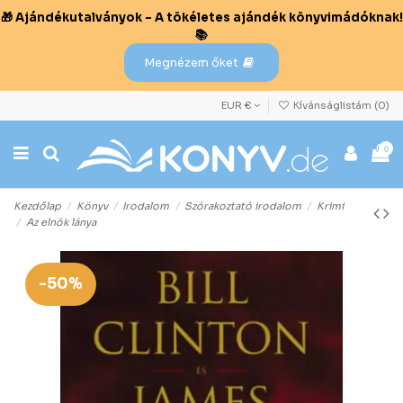
🎁 Ajándékutalványok – A tökéletes ajándék könyvimádóknak!
📚
Megnézem őket
EUR €
Kívánságlistám (
0
)
0
Kezdőlap
Könyv
Irodalom
Szórakoztató irodalom
Krimi
Az elnök lánya
-50%