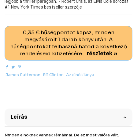
legjobb a thriller iparágban." - Robert Crais, az Elvis Cole sorozat
#1 New York Times bestseller szerzője
0,35 € hűségpontot kapsz, minden
megvásárolt 1 darab könyv után. A
hűségpontokat felhasználhatod a következő
rendeléseid kifizetésére...
részletek »
James Patterson
Bill Clinton
Az elnök lánya
Leírás
Minden elnöknek vannak rémálmai. De ez most valóra vált.