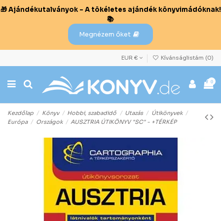
🎁 Ajándékutalványok – A tökéletes ajándék könyvimádóknak!
📚
Megnézem őket
EUR €
Kívánságlistám (
0
)
0
Kezdőlap
Könyv
Hobbi, szabadidő
Utazás
Útikönyvek
Európa
Országok
AUSZTRIA ÚTIKÖNYV "SC" - +TÉRKÉP