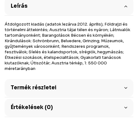
Leírás
Átdolgozott kiadás (adatok lezárva 2012. április); Földrajzi és
történelmi áttekintés; Ausztria tájai télen és nyáron; Látnivalók
tartományonként; Barangolások Bécsen és környékén;
Kirándulások: Schrönbrunn, Belvedere, Grinzing; Múzeumok,
gyűjtemények városonként; Rendszeres programok,
fesztiválok; Síelés és kalandsportok, sírégiók, hegymászás;
Étkezési szokások, ételspecialitások; Gyakorlati tanácsok
kiutazóknak; Útiszótár; Ausztria térkép, 1: 550 000
méretarányban
Termék részletei
Értékelések (0)