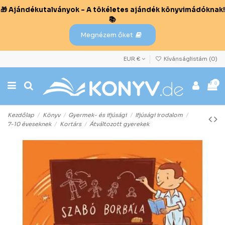
🎁 Ajándékutalványok – A tökéletes ajándék könyvimádóknak!
📚
Megnézem őket
EUR €
Kívánságlistám (
0
)
0
Kezdőlap
Könyv
Gyermek- és ifjúsági
Ifjúsági irodalom
7-10 éveseknek
Kortárs
Átváltozott gyerekek