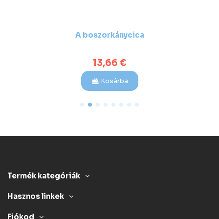
A boszorkánycica
13,66 €
Kosárba
Termék kategóriák
Hasznos linkek
Fiókod