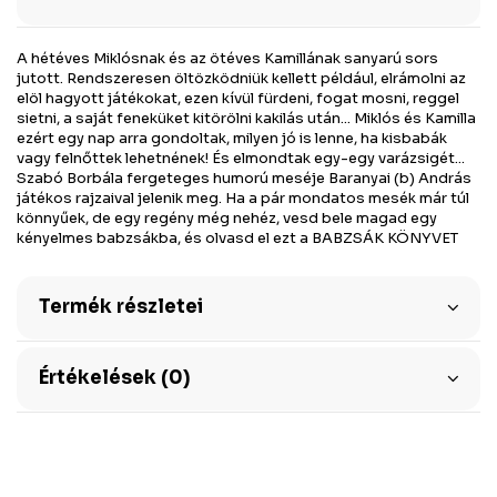
A hétéves Miklósnak és az ötéves Kamillának sanyarú sors
jutott. Rendszeresen öltözködniük kellett például, elrámolni az
elöl hagyott játékokat, ezen kívül fürdeni, fogat mosni, reggel
sietni, a saját feneküket kitörölni kakilás után... Miklós és Kamilla
ezért egy nap arra gondoltak, milyen jó is lenne, ha kisbabák
vagy felnőttek lehetnének! És elmondtak egy-egy varázsigét...
Szabó Borbála fergeteges humorú meséje Baranyai (b) András
játékos rajzaival jelenik meg. Ha a pár mondatos mesék már túl
könnyűek, de egy regény még nehéz, vesd bele magad egy
kényelmes babzsákba, és olvasd el ezt a BABZSÁK KÖNYVET
Termék részletei
Értékelések (0)