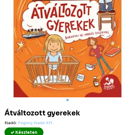
Átváltozott gyerekek
Kiadó:
Pagony Kiadó Kft.
Készleten