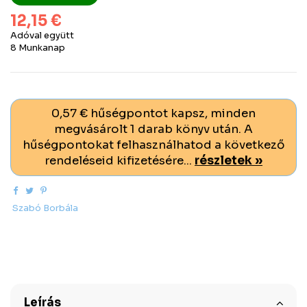
12,15 €
Adóval együtt
8 Munkanap
0,57 € hűségpontot kapsz, minden
megvásárolt 1 darab könyv után. A
hűségpontokat felhasználhatod a következő
rendeléseid kifizetésére...
részletek »
Szabó Borbála
Leírás