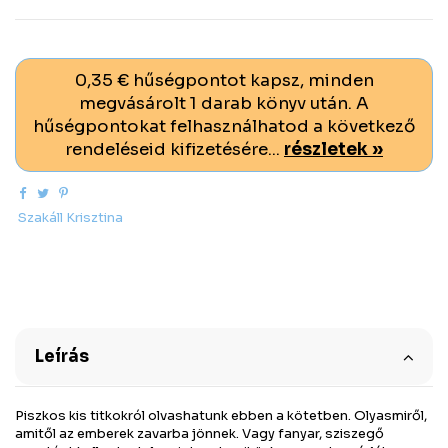
0,35 € hűségpontot kapsz, minden
megvásárolt 1 darab könyv után. A
hűségpontokat felhasználhatod a következő
rendeléseid kifizetésére...
részletek »
Szakáll Krisztina
Leírás
Piszkos kis titkokról olvashatunk ebben a kötetben. Olyasmiről,
amitől az emberek zavarba jönnek. Vagy fanyar, sziszegő