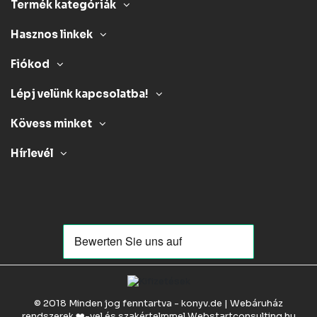
Termék kategóriák
Hasznos linkek
Fiókod
Lépj velünk kapcsolatba!
Kövess minket
Hírlevél
© 2018 Minden jog fenntartva - konyv.de | Webáruház
rendszerek ❤️-vel és szakértelmmel
Webstartconsulting.hu