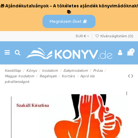
🎁 Ajándékutalványok – A tökéletes ajándék könyvimádóknak!
📚
Megnézem őket
EUR €
Kívánságlistám (
0
)
0
Kezdőlap
Könyv
Irodalom
Szépirodalom
Próza
Magyar irodalom
Regények
Kortárs
Apró kis
páratlanságok