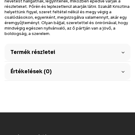
nevetést hallgatnak, legyintenek, miközben epedve várják a
részleteket. Pőrén és leplezetlenül akarják látni. Szakáll Krisztina
helyettünk figyel, szeret feltétel nélkül és megy végig a
csalódásokon, egyenként, megvizsgálva valamennyit, akár egy
éremgyűjteményt. Olyan bájjal, szeretettel és öniróniával, hogy
mindvégig egészen nyilvánvaló, az ő pártján van a jövő, a
boldogság, a szerelem.
Termék részletei
Értékelések (0)