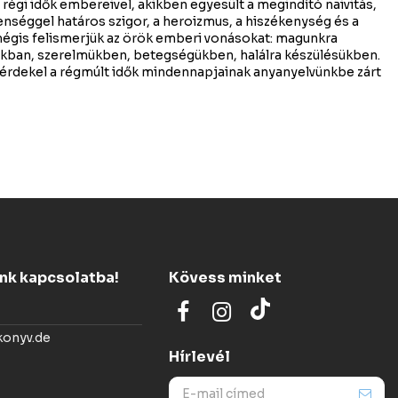
 régi idők embereivel, akikben egyesült a megindító naivitás,
lenséggel határos szigor, a heroizmus, a hiszékenység és a
mégis felismerjük az örök emberi vonásokat: magunkra
ban, szerelmükben, betegségükben, halálra készülésükben.
 érdekel a régmúlt idők mindennapjainak anyanyelvünkbe zárt
ünk kapcsolatba!
Kövess minket
konyv.de
Hírlevél