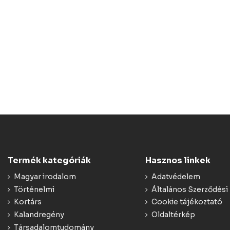
Termék kategóriák
Hasznos linkek
Magyar irodalom
Adatvédelem
Történelmi
Általános Szerződési 
Kortárs
Cookie tájékoztató
Kalandregény
Oldaltérkép
Társadalomtudomány