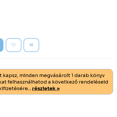
t kapsz, minden megvásárolt 1 darab könyv
at felhasználhatod a következő rendeléseid
kifizetésére...
részletek »