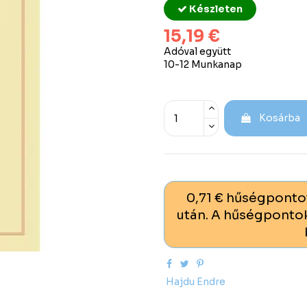
Készleten
15,19 €
Adóval együtt
10-12 Munkanap
Kosárba
0,71 € hűségponto
után. A hűségpontok
Hajdu Endre