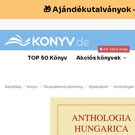
🎁 Ajándékutalványok 
Ezt nézd meg!
TOP 50 Könyv
Akciós könyvek
Kezdőlap
Könyv
Társadalomtudomány
Nyelvészet
Anthologia 