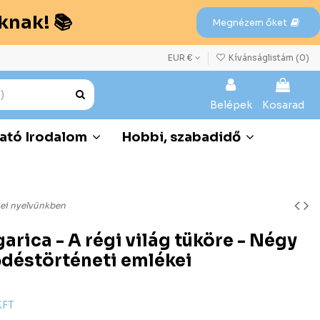
knak! 📚
Megnézem őket
EUR €
Kívánságlistám (
0
)
Belépek
Kosarad
ató Irodalom
Hobbi, szabadidő
kei nyelvünkben
rica - A régi világ tüköre - Négy
déstörténeti emlékei
KFT