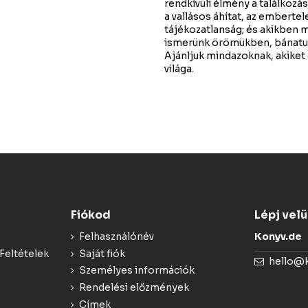
rendkívüli élmény a találkozás
a vallásos áhítat, az emberte
tájékozatlanság; és akikben 
ismerünk örömükben, bánatuk
Ajánljuk mindazoknak, akiket
világa.
Fiókod
Lépj vel
Felhasználónév
Konyv.de
Feltételek
Saját fiók
hello@
Személyes információk
Rendelési előzmények
Címek