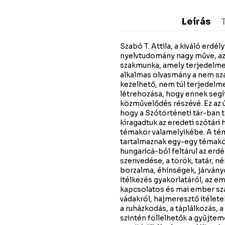
Leírás
Szabó T. Attila, a kiváló erd
nyelvtudomány nagy műve, az 
szakmunka, amely terjedelme
alkalmas olvasmány a nem sz
kezelhető, nem túl terjedelme
létrehozása, hogy ennek segí
közművelődés részévé. Ez az 
hogy a Szótörténeti tár-ban 
kiragadtuk az eredeti szótári 
témakör valamelyikébe. A té
tartalmaznak egy-egy témakör
hungaricá-ból feltárul az erd
szenvedése, a török, tatár, n
borzalma, éhínségek, járván
ítélkezés gyakorlatáról, az 
kapcsolatos és mai ember szá
vádakról, hajmeresztő ítélet
a ruházkodás, a táplálkozás, 
szintén föllelhetők a gyűjte