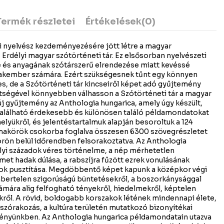
Termék részletei
Értékelések
(0)
élyi nyelvész kezdeményezésére jött létre a magyar
Erdélyi magyar szótörténeti tár. Ez elsősorban nyelvészeti
 és anyagának szótárszerű elrendezése miatt kevéssé
akember számára. Ezért szükségesnek tűnt egy könnyen
s, de a Szótörténeti tár kincseiről képet adó gyűjtemény
tségével könnyebben válhasson a Szótörténeti tár a magyar
új gyűjtemény az Anthologia hungarica, amely úgy készült,
található érdekesebb és különösen találó példamondatokat
helyükről, és jelentéstartalmuk alapján besoroltuk a 124
makörök csokorba foglalva összesen 6300 szövegrészletet
ön belül időrendben felsorakoztatva. Az Anthologia
élyi századok véres történelme, a nép mérhetetlen
émet hadak dúlása, a rabszíjra fűzött ezrek vonulásának
yok pusztítása. Megdöbbentő képet kapunk a középkor végi
embertelen szigorúságú büntetésekről, a boszorkánysággal
mára alig felfogható tényekről, hiedelmekről, képtelen
ekről. A rövid, boldogabb korszakok létének mindennapi élete,
a szórakozás, a kultúra területén mutatkozó bizonyítékai
ményünkben. Az Anthologia hungarica példamondatain utazva