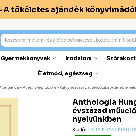
– A tökéletes ajándék könyvimádó
Gyermekkönyvek
Irodalom
Szórakozt
Életmód, egészség
Hungarica - A régi világ tüköre - Négy évszázad művelődéstörténeti emlé
Anthologia Hunga
évszázad művelő
nyelvünkben
Kiadó:
TINTA KÖNYVKIADÓ 