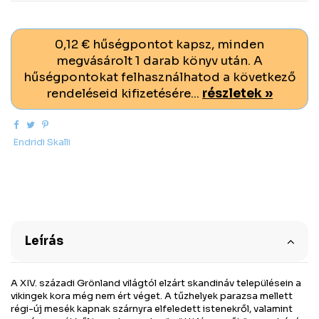
0,12 € hűségpontot kapsz, minden
megvásárolt 1 darab könyv után. A
hűségpontokat felhasználhatod a következő
rendeléseid kifizetésére...
részletek »
Endridi Skalli
Leírás
A XIV. századi Grönland világtól elzárt skandináv településein a
vikingek kora még nem ért véget. A tűzhelyek parazsa mellett
régi-új mesék kapnak szárnyra elfeledett istenekről, valamint