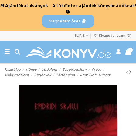
🎁 Ajándékutalványok – A tökéletes ajándék könyvimádóknak!
📚
Megnézem őket
EUR €
Kívánságlistám (
0
)
0
Kezdőlap
Könyv
Irodalom
Szépirodalom
Próza
Világirodalom
Regények
Történelmi
Amit Ódin súgott