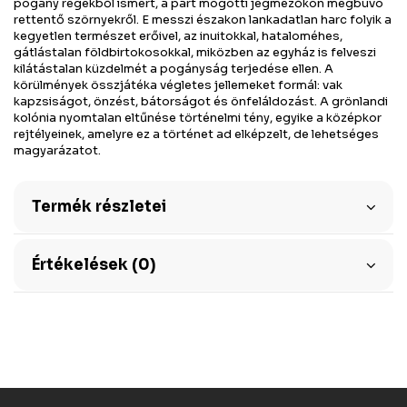
pogány regékből ismert, a part mögötti jégmezőkön megbúvó
rettentő szörnyekről. E messzi északon lankadatlan harc folyik a
kegyetlen természet erőivel, az inuitokkal, hataloméhes,
gátlástalan földbirtokosokkal, miközben az egyház is felveszi
kilátástalan küzdelmét a pogányság terjedése ellen. A
körülmények összjátéka végletes jellemeket formál: vak
kapzsiságot, önzést, bátorságot és önfeláldozást. A grönlandi
kolónia nyomtalan eltűnése történelmi tény, egyike a középkor
rejtélyeinek, amelyre ez a történet ad elképzelt, de lehetséges
magyarázatot.
Termék részletei
Értékelések (0)