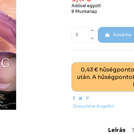
Adóval együtt
8 Munkanap
Kosárba
0,43 € hűségponto
után. A hűségpontok
Josephine Angelini
Leírás