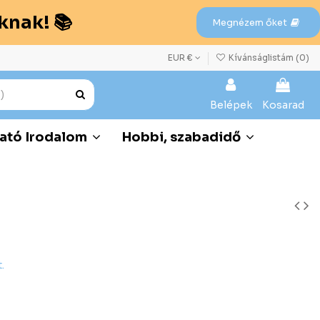
knak! 📚
Megnézem őket
EUR €
Kívánságlistám (
0
)
Belépek
Kosarad
ató Irodalom
Hobbi, szabadidő
.