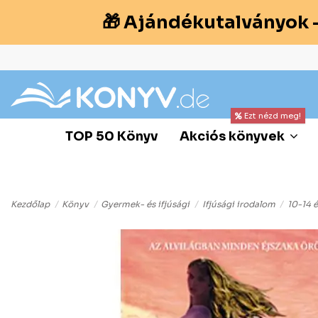
🎁 Ajándékutalványok 
Ezt nézd meg!
TOP 50 Könyv
Akciós könyvek
Kezdőlap
Könyv
Gyermek- és ifjúsági
Ifjúsági irodalom
10-14 