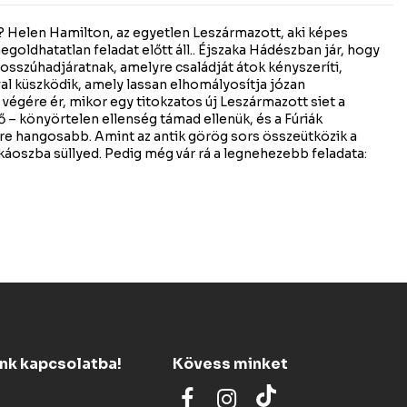
? Helen Hamilton, az egyetlen Leszármazott, aki képes
megoldhatatlan feladat előtt áll.. Éjszaka Hádészban jár, hogy
osszúhadjáratnak, amelyre családját átok kényszeríti,
l küszködik, amely lassan elhomályosítja józan
 végére ér, mikor egy titokzatos új Leszármazott siet a
ő – könyörtelen ellenség támad ellenük, és a Fúriák
yre hangosabb. Amint az antik görög sors összeütközik a
 káoszba süllyed. Pedig még vár rá a legnehezebb feladata:
ünk kapcsolatba!
Kövess minket