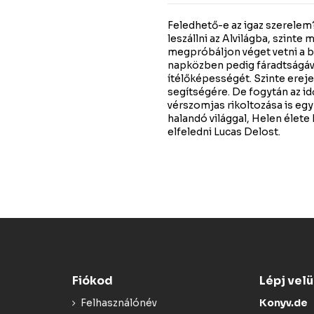
Feledhető-e az igaz szerelem
leszállni az Alvilágba, szinte 
megpróbáljon véget vetni a b
napközben pedig fáradtságáva
ítélőképességét. Szinte ereje
segítségére. De fogytán az id
vérszomjas rikoltozása is eg
halandó világgal, Helen élete
elfeledni Lucas Delost.
Fiókod
Lépj vel
Felhasználónév
Konyv.de