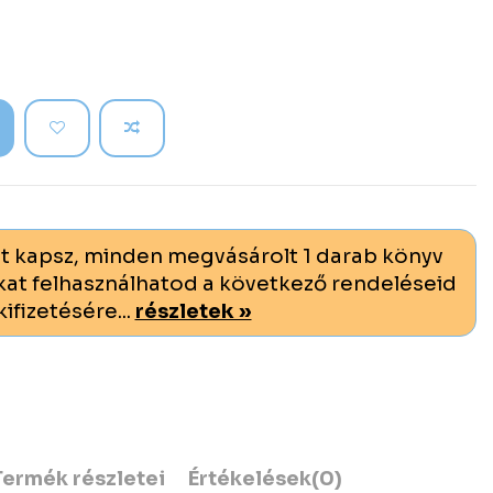
t kapsz, minden megvásárolt 1 darab könyv
at felhasználhatod a következő rendeléseid
kifizetésére...
részletek »
Termék részletei
Értékelések
(0)