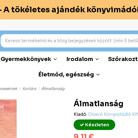
– A tökéletes ajándék könyvimádó
Gyermekkönyvek
Irodalom
Szórakozt
Életmód, egészség
éveseknek
Kortárs
Álmatlanság
Álmatlanság
Kiadó:
Ciceró Könyvstúdió Kft
Készleten
9,11 €