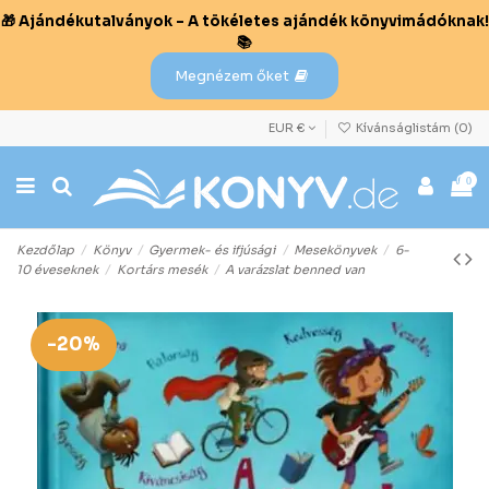
🎁 Ajándékutalványok – A tökéletes ajándék könyvimádóknak!
📚
Megnézem őket
EUR €
Kívánságlistám (
0
)
0
Kezdőlap
Könyv
Gyermek- és ifjúsági
Mesekönyvek
6-
10 éveseknek
Kortárs mesék
A varázslat benned van
-20%