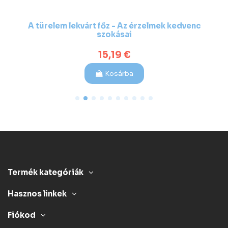
A türelem lekvárt főz - Az érzelmek kedvenc
szokásai
15,19 €
Kosárba
Termék kategóriák
Hasznos linkek
Fiókod