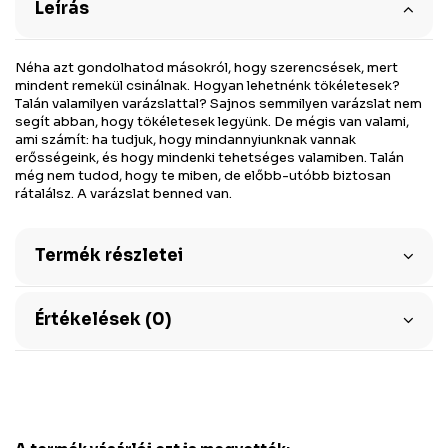
Leírás
Néha azt gondolhatod másokról, hogy szerencsések, mert
mindent remekül csinálnak. Hogyan lehetnénk tökéletesek?
Talán valamilyen varázslattal? Sajnos semmilyen varázslat nem
segít abban, hogy tökéletesek legyünk. De mégis van valami,
ami számít: ha tudjuk, hogy mindannyiunknak vannak
erősségeink, és hogy mindenki tehetséges valamiben. Talán
még nem tudod, hogy te miben, de előbb-utóbb biztosan
rátalálsz. A varázslat benned van.
Termék részletei
Értékelések (0)