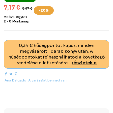
7,17 €
8,97 €
-20%
Adóval együtt
2 - 8 Munkanap
0,34 € hűségpontot kapsz, minden
megvásárolt 1 darab könyv után. A
hűségpontokat felhasználhatod a következő
rendeléseid kifizetésére...
részletek »
Ana Delgado
A varázslat benned van