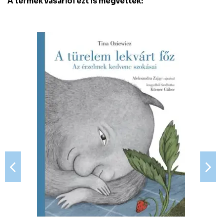
A termék vásárlói ezt is megvették: