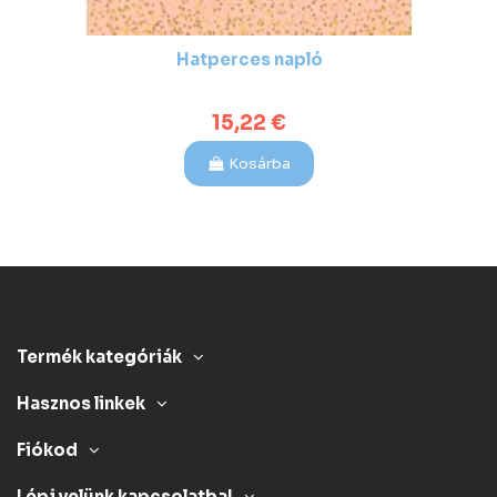
Hatperces napló
15,22 €
Kosárba
Termék kategóriák
Hasznos linkek
Fiókod
Lépj velünk kapcsolatba!