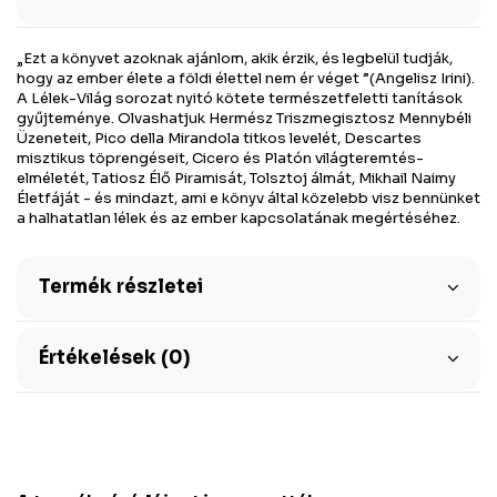
„Ezt a könyvet azoknak ajánlom, akik érzik, és legbelül tudják,
hogy az ember élete a földi élettel nem ér véget ”(Angelisz Irini).
A Lélek-Világ sorozat nyitó kötete természetfeletti tanítások
gyűjteménye. Olvashatjuk Hermész Triszmegisztosz Mennybéli
Üzeneteit, Pico della Mirandola titkos levelét, Descartes
misztikus töprengéseit, Cicero és Platón világteremtés-
elméletét, Tatiosz Élő Piramisát, Tolsztoj álmát, Mikhail Naimy
Életfáját - és mindazt, ami e könyv által közelebb visz bennünket
a halhatatlan lélek és az ember kapcsolatának megértéséhez.
Termék részletei
Értékelések (0)