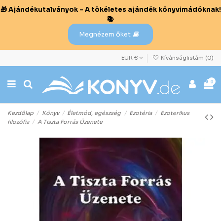
🎁 Ajándékutalványok – A tökéletes ajándék könyvimádóknak!
📚
Megnézem őket
EUR €
Kívánságlistám (
0
)
0
Kezdőlap
Könyv
Életmód, egészség
Ezotéria
Ezoterikus
filozófia
A Tiszta Forrás Üzenete