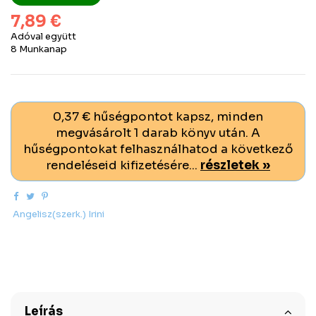
7,89 €
Adóval együtt
8 Munkanap
0,37 € hűségpontot kapsz, minden
megvásárolt 1 darab könyv után. A
hűségpontokat felhasználhatod a következő
rendeléseid kifizetésére...
részletek »
Angelisz(szerk.) Irini
Leírás