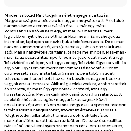
Minden változik! Mint tudjuk, az élet lényege a változás.
Magyarországon a televízió is nagyon megváltozott. Az utolsó
harminc évben a rendszerváltás óta. Ez már egy másik.
Pontosabban szólva nem egy, ez már 120 másfajta, mert
legalább ennyit lehet az otthonunkban nézni. És nézhetjük az
interneten, laptopon és nézhetjük a telefonunkon is. De ez már
nagyon különbözik attól, amiről Babiczky László összeállítása
szól. Más a hangvétele, tartalma, terjedelme, minden. Más-más-
más. Ez az összeállítás, riport- és interjúsorozat viszont a régi
Televízióról szól. Igen, volt egyszer egy Televízió. Egyszer volt, és
egy volt. Egyszer volt, mert nem volt hozzá hasonló akkor az
úgynevezett szocialista táborban sem, de a többi nyugati
televízió sem hasonlított hozzá. Én bevallom, nagyon büszke
vagyok erre a korszakra. Akik még emlékeznek rá, azok szerették
és szeretik, és ma is úgy gondolnak vissza rá, mint egy
hozzátartozóra. Mert nekünk, akik csináltuk is, hozzátartozott
az életünkhöz, de az egész magyar lakosságnak közeli
hozzátartozója volt. Bízom benne, hogy ezek a riportok felidézik
ismét azokat a hangulatokat, azokat az értékeket, azokat a
felejthetetlen pillanatokat, amiket a sok-sok televíziós
munkatárs létrehozott abban az időben. De ez az összeállítás
bár kitűnő, de véleményem szerint nem kész. Ami természetes,