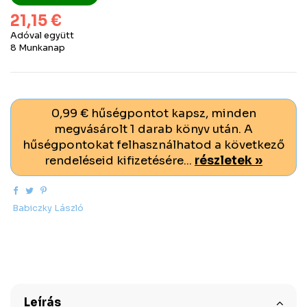
21,15 €
Adóval együtt
8 Munkanap
0,99 € hűségpontot kapsz, minden
megvásárolt 1 darab könyv után. A
hűségpontokat felhasználhatod a következő
rendeléseid kifizetésére...
részletek »
Babiczky László
Leírás