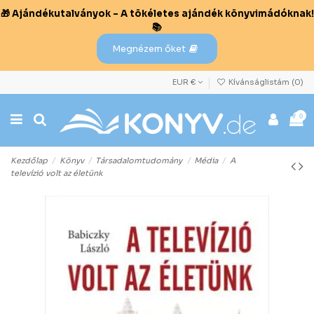
🎁 Ajándékutalványok – A tökéletes ajándék könyvimádóknak!
📚
Megnézem őket
EUR €
Kívánságlistám (
0
)
0
Kezdőlap
Könyv
Társadalomtudomány
Média
A
televízió volt az életünk