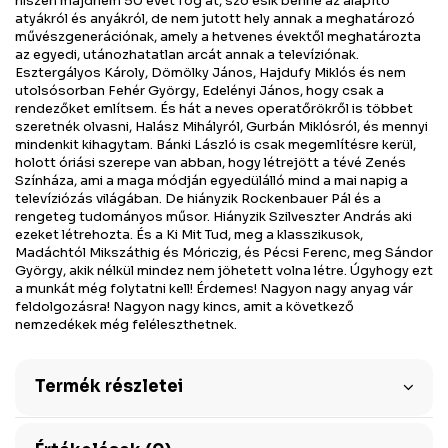
hiszen majdnem 50 évet fog át, szó esik benne az alapító
atyákról és anyákról, de nem jutott hely annak a meghatározó
művészgenerációnak, amely a hetvenes évektől meghatározta
az egyedi, utánozhatatlan arcát annak a televíziónak.
Esztergályos Károly, Dömölky János, Hajdufy Miklós és nem
utolsósorban Fehér György, Edelényi János, hogy csak a
rendezőket említsem. És hát a neves operatőrökről is többet
szeretnék olvasni, Halász Mihályról, Gurbán Miklósról, és mennyi
mindenkit kihagytam. Bánki László is csak megemlítésre kerül,
holott óriási szerepe van abban, hogy létrejött a tévé Zenés
Színháza, ami a maga módján egyedülálló mind a mai napig a
televíziózás világában. De hiányzik Rockenbauer Pál és a
rengeteg tudományos műsor. Hiányzik Szilveszter András aki
ezeket létrehozta. És a Ki Mit Tud, meg a klasszikusok,
Madáchtól Mikszáthig és Móriczig, és Pécsi Ferenc, meg Sándor
György, akik nélkül mindez nem jöhetett volna létre. Úgyhogy ezt
a munkát még folytatni kell! Érdemes! Nagyon nagy anyag vár
feldolgozásra! Nagyon nagy kincs, amit a következő
nemzedékek még feléleszthetnek.
Termék részletei