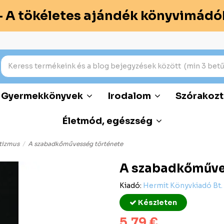
– A tökéletes ajándék könyvimádó
Gyermekkönyvek
Irodalom
Szórakozt
Életmód, egészség
itizmus
A szabadkőművesség története
A szabadkőműve
Kiadó:
Hermit Könyvkiadó Bt.
Készleten
5,79 €