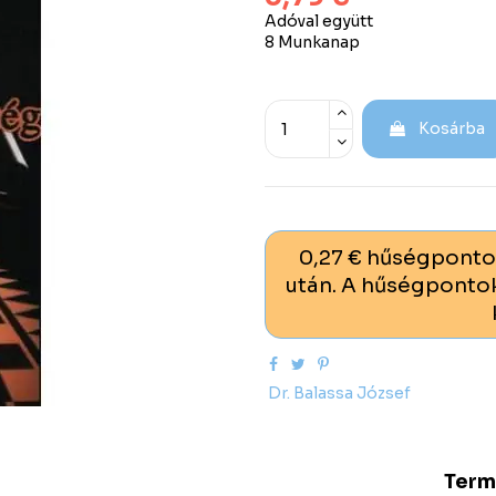
Adóval együtt
8 Munkanap
Kosárba
0,27 € hűségponto
után. A hűségpontok
Dr. Balassa József
Term