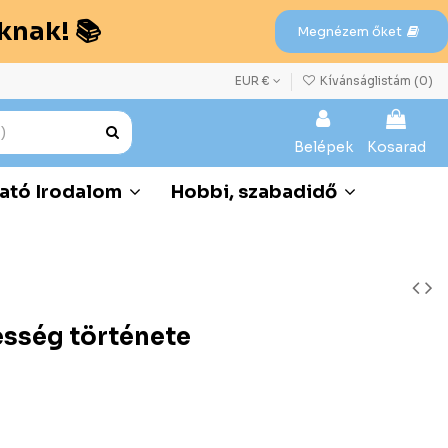
knak! 📚
Megnézem őket
EUR €
Kívánságlistám (
0
)
Belépek
Kosarad
ató Irodalom
Hobbi, szabadidő
sség története