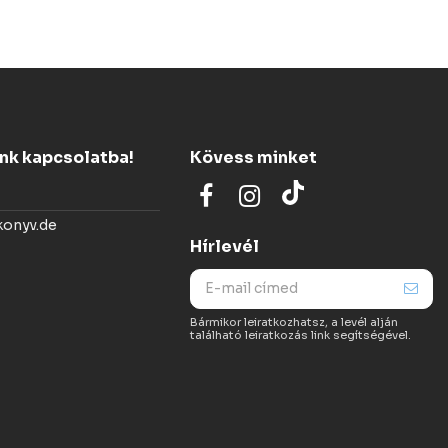
ünk kapcsolatba!
Kövess minket
konyv.de
Hírlevél
Bármikor leiratkozhatsz, a levél alján
található leiratkozás link segítségével.