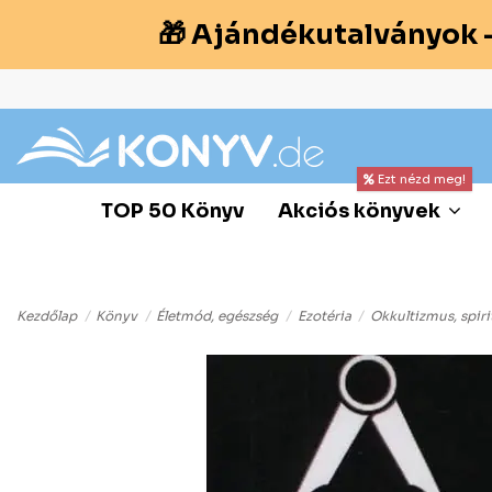
🎁 Ajándékutalványok 
Ezt nézd meg!
TOP 50 Könyv
Akciós könyvek
Kezdőlap
Könyv
Életmód, egészség
Ezotéria
Okkultizmus, spir