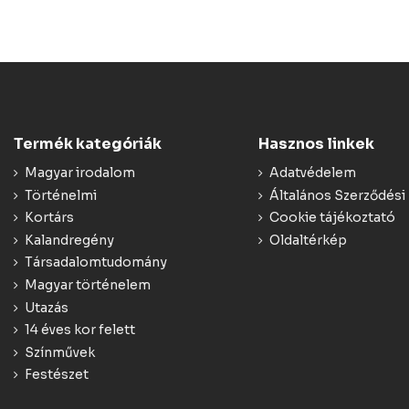
Termék kategóriák
Hasznos linkek
Magyar irodalom
Adatvédelem
Történelmi
Általános Szerződési 
Kortárs
Cookie tájékoztató
Kalandregény
Oldaltérkép
Társadalomtudomány
Magyar történelem
Utazás
14 éves kor felett
Színművek
Festészet