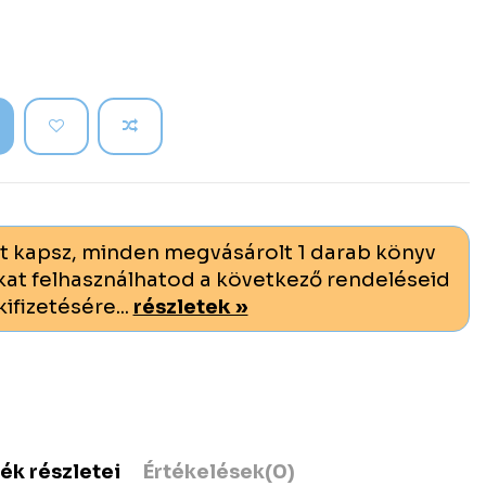
t kapsz, minden megvásárolt 1 darab könyv
at felhasználhatod a következő rendeléseid
kifizetésére...
részletek »
ék részletei
Értékelések
(0)