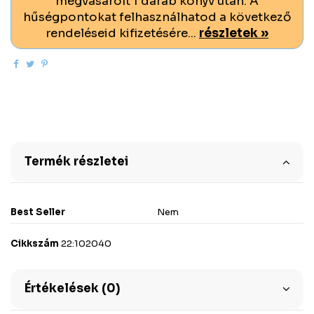
megvásárolt 1 darab könyv után. A
hűségpontokat felhasználhatod a következő
rendeléseid kifizetésére...
részletek »
Termék részletei
Best Seller
Nem
Cikkszám
22:102040
Értékelések (0)