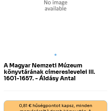
A Magyar Nemzeti Múzeum
könyvtárának címereslevelei III.
1601-1657. - Áldásy Antal
0,81 € hűségpontot kapsz, minden