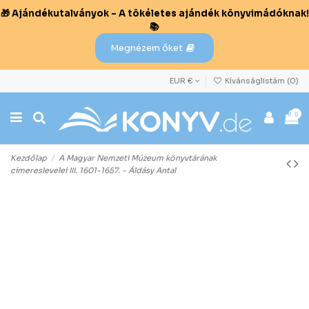
🎁 Ajándékutalványok – A tökéletes ajándék könyvimádóknak!
📚
Megnézem őket
EUR €
Kívánságlistám (
0
)
0
Kezdőlap
A Magyar Nemzeti Múzeum könyvtárának
címereslevelei III. 1601-1657. - Áldásy Antal