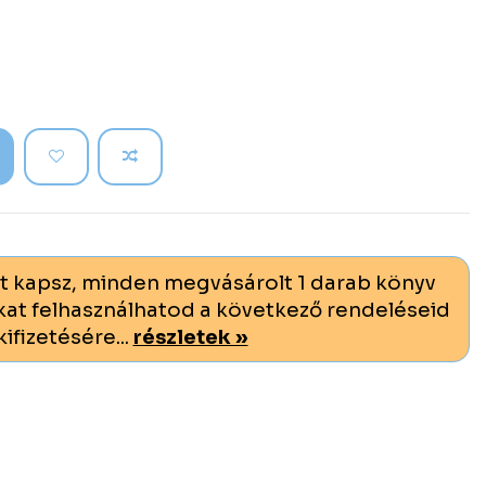
t kapsz, minden megvásárolt 1 darab könyv
at felhasználhatod a következő rendeléseid
kifizetésére...
részletek »