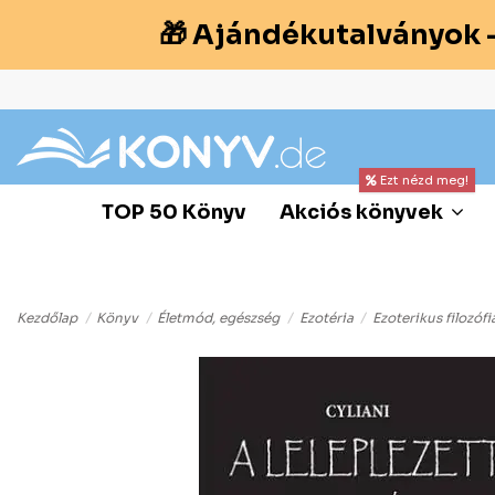
🎁 Ajándékutalványok 
Ezt nézd meg!
TOP 50 Könyv
Akciós könyvek
Kezdőlap
Könyv
Életmód, egészség
Ezotéria
Ezoterikus filozófi