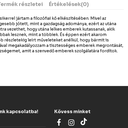
Termék részletei
Értékelések
(0)
kerrel jártam a filozófiai kő elkészítésében. Mivel az
egesebb jótett, mint a gazdagság adománya, ezért az utána
tra vezethet, hogy utána lelkes emberek kutassanak, akik
bak lesznek, mint a többiek. És éppen ezért akarom
 részletekig leírt műveleteket anélkül, hogy bármit is
ásával megakadályozzam a tisztességes emberek megrontását,
zségemet, amit a szenvedő emberek szolgálatára fordítok.
ünk kapcsolatba!
Kövess minket