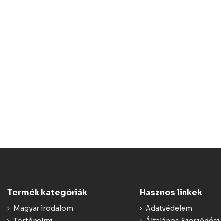
Termék kategóriák
Hasznos linkek
Magyar irodalom
Adatvédelem
Történelmi
Általános Szerződési 