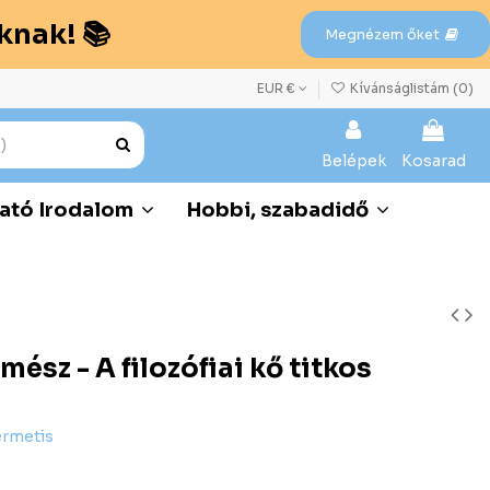
knak! 📚
Megnézem őket
EUR €
Kívánságlistám (
0
)
Belépek
Kosarad
ató Irodalom
Hobbi, szabadidő
mész - A filozófiai kő titkos
ermetis