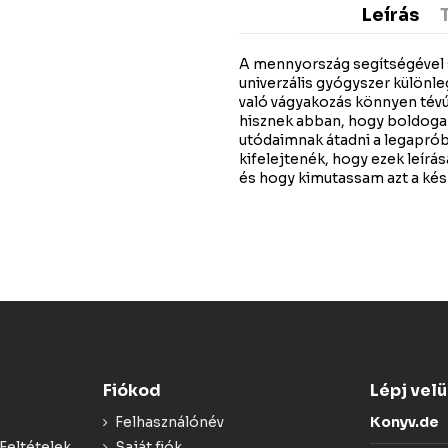
Leírás
A mennyország segítségével si
univerzális gyógyszer különl
való vágyakozás könnyen tévú
hisznek abban, hogy boldogab
utódaimnak átadni a legapróbb
kifelejtenék, hogy ezek leír
és hogy kimutassam azt a kés
Fiókod
Lépj vel
Felhasználónév
Konyv.de
Feltételek
Saját fiók