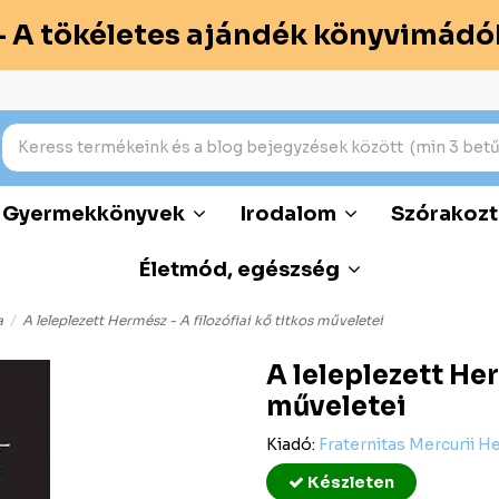
– A tökéletes ajándék könyvimádó
Gyermekkönyvek
Irodalom
Szórakozt
Életmód, egészség
a
A leleplezett Hermész - A filozófiai kő titkos műveletei
A leleplezett Her
műveletei
Kiadó:
Fraternitas Mercurii H
Készleten