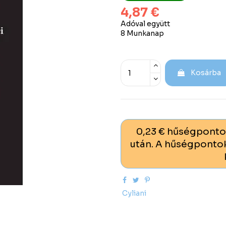
4,87 €
Adóval együtt
8 Munkanap
Kosárba
0,23 € hűségponto
után. A hűségpontok
Cyliani