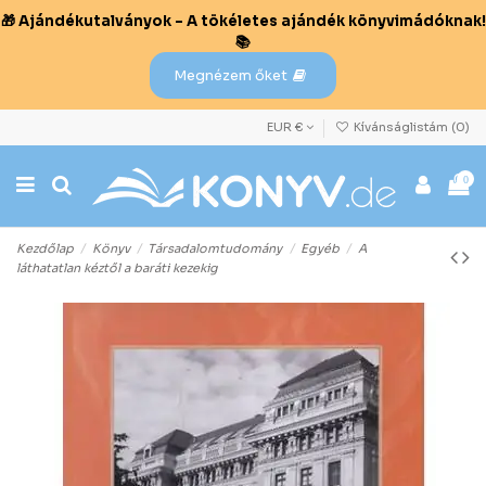
🎁 Ajándékutalványok – A tökéletes ajándék könyvimádóknak!
📚
Megnézem őket
EUR €
Kívánságlistám (
0
)
0
Kezdőlap
Könyv
Társadalomtudomány
Egyéb
A
láthatatlan kéztől a baráti kezekig