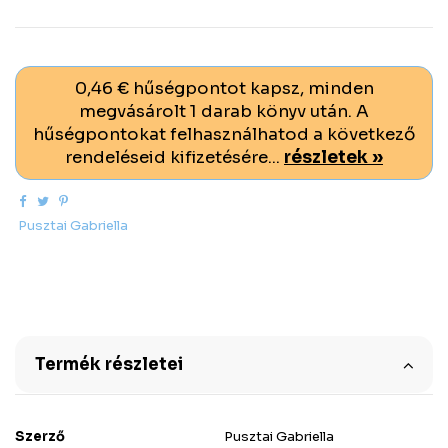
0,46 € hűségpontot kapsz, minden
megvásárolt 1 darab könyv után. A
hűségpontokat felhasználhatod a következő
rendeléseid kifizetésére...
részletek »
Pusztai Gabriella
Termék részletei
Szerző
Pusztai Gabriella