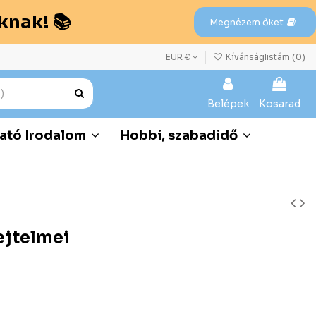
knak! 📚
Megnézem őket
EUR €
Kívánságlistám (
0
)
Belépek
Kosarad
ató Irodalom
Hobbi, szabadidő
ejtelmei