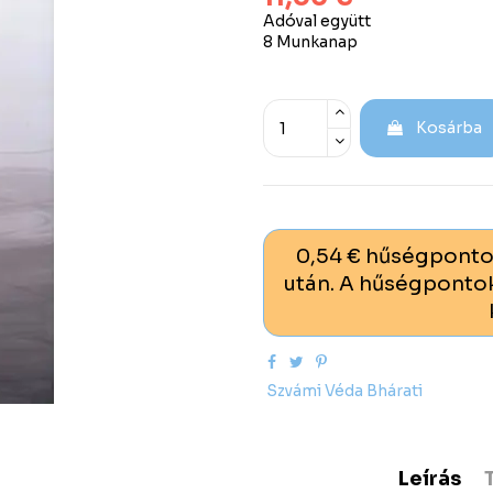
Adóval együtt
8 Munkanap
Kosárba
0,54 € hűségponto
után. A hűségpontok
Szvámi Véda Bhárati
Leírás