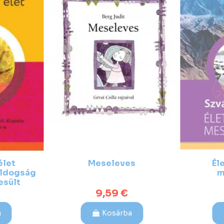
élet
Meseleves
Él
oldogság
m
esült
múlik,...
9,59 €
a
Kosárba