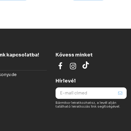
ünk kapcsolatba!
Kövess minket
konyv.de
Hírlevél
Bármikor leiratkozhatsz, a levél alján
található leiratkozás link segítségével.