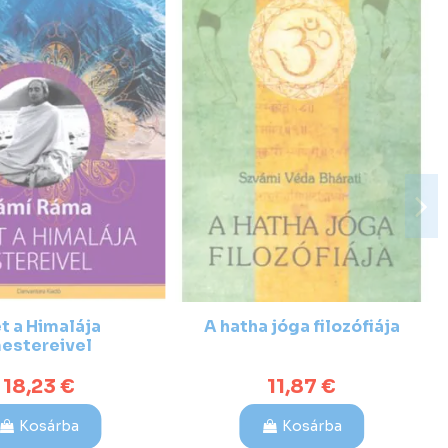
et a Himalája
A hatha jóga filozófiája
estereivel
18,23 €
11,87 €
Kosárba
Kosárba