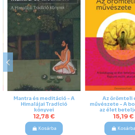
Mantra és meditáció - A
Az örömteli 
Himalájai Tradíció
művészete - A b
könyvei
az élet betelj
állapota. Rajtunk 
12,78 €
15,19 €
Kosárba
Kosárb