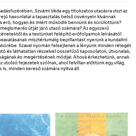
őadásfüzérében, Szvámi Véda egy titokzatos utazásra viszi az
erejű hasonlatai a tapasztalás belső ösvényein kívánnak
ös erő, hogyan és miért működik bennünk és körülöttünk?
ő megismerés útját járó utazó számára? Az egyszerű
ténetektől és a testünket felépítő erőfolyamok leírásától
eavatásának misztériumáig bepillantást nyerünk a kundaliní
körébe. Szavai nyomán felsejlenek a lényünk minden rétegét
ató és láthatatlan részeivel összefűző kapcsolatok, útvonalak,
ságának és megértésének módjai. Ahová érkezhetünk, annak
z utolsó fejezetek szólnak, ahol felvillan előttünk egy világ,
is, minden kereső számára nyitva áll.