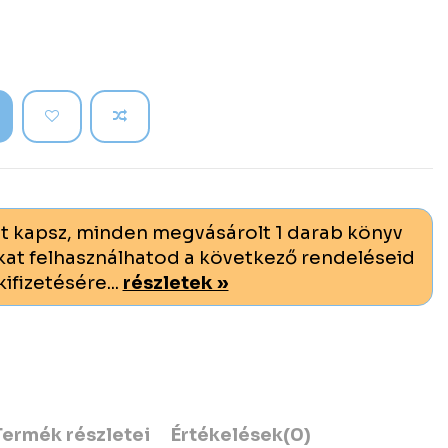
t kapsz, minden megvásárolt 1 darab könyv
at felhasználhatod a következő rendeléseid
kifizetésére...
részletek »
Termék részletei
Értékelések
(0)