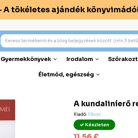
– A tökéletes ajándék könyvimádó
Gyermekkönyvek
Irodalom
Szórakozt
Életmód, egészség
A kundaliníerő r
Kiadó:
Filosz
Készleten
11,56 €