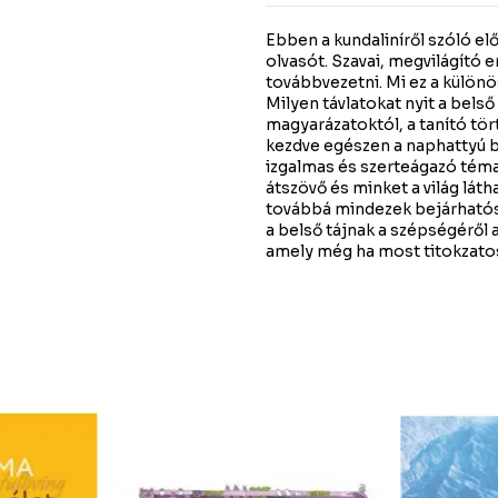
Ebben a kundaliníről szóló el
olvasót. Szavai, megvilágító 
továbbvezetni. Mi ez a külön
Milyen távlatokat nyit a bels
magyarázatoktól, a tanító tör
kezdve egészen a naphattyú b
izgalmas és szerteágazó téma
átszövő és minket a világ láth
továbbá mindezek bejárható
a belső tájnak a szépségéről a
amely még ha most titokzatos 