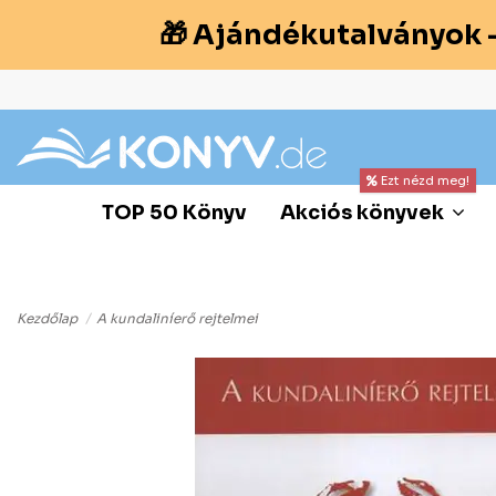
🎁 Ajándékutalványok 
Ezt nézd meg!
TOP 50 Könyv
Akciós könyvek
Kezdőlap
A kundaliníerő rejtelmei