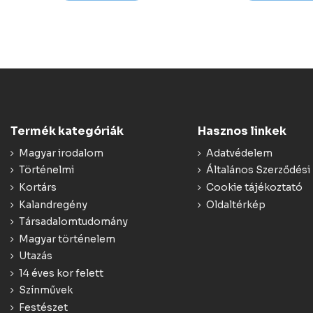
Termék kategóriák
Hasznos linkek
Magyar irodalom
Adatvédelem
Történelmi
Általános Szerződési 
Kortárs
Cookie tájékoztató
Kalandregény
Oldaltérkép
Társadalomtudomány
Magyar történelem
Utazás
14 éves kor felett
Színművek
Festészet