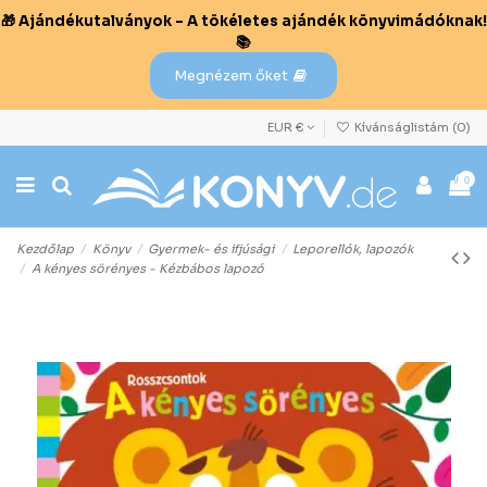
🎁 Ajándékutalványok – A tökéletes ajándék könyvimádóknak!
📚
Megnézem őket
EUR €
Kívánságlistám (
0
)
0
Kezdőlap
Könyv
Gyermek- és ifjúsági
Leporellók, lapozók
A kényes sörényes - Kézbábos lapozó