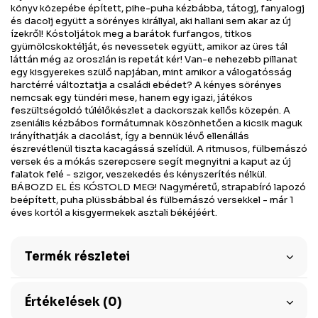
könyv közepébe épített, pihe-puha kézbábba, tátogj, fanyalogj
és dacolj együtt a sörényes királlyal, aki hallani sem akar az új
ízekről! Kóstoljátok meg a barátok furfangos, titkos
gyümölcskoktélját, és nevessetek együtt, amikor az üres tál
láttán még az oroszlán is repetát kér! Van-e nehezebb pillanat
egy kisgyerekes szülő napjában, mint amikor a válogatósság
harctérré változtatja a családi ebédet? A kényes sörényes
nemcsak egy tündéri mese, hanem egy igazi, játékos
feszültségoldó túlélőkészlet a dackorszak kellős közepén. A
zseniális kézbábos formátumnak köszönhetően a kicsik maguk
irányíthatják a dacolást, így a bennük lévő ellenállás
észrevétlenül tiszta kacagássá szelídül. A ritmusos, fülbemászó
versek és a mókás szerepcsere segít megnyitni a kaput az új
falatok felé - szigor, veszekedés és kényszerítés nélkül.
BÁBOZD EL ÉS KÓSTOLD MEG! Nagyméretű, strapabíró lapozó
beépített, puha plüssbábbal és fülbemászó versekkel - már 1
éves kortól a kisgyermekek asztali békéjéért.
Termék részletei
Értékelések (0)