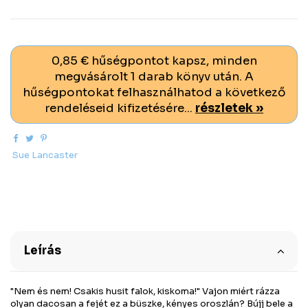
0,85 € hűségpontot kapsz, minden
megvásárolt 1 darab könyv után. A
hűségpontokat felhasználhatod a következő
rendeléseid kifizetésére...
részletek »
Sue Lancaster
Leírás
"Nem és nem! Csakis husit falok, kiskoma!" Vajon miért rázza
olyan dacosan a fejét ez a büszke, kényes oroszlán? Bújj bele a