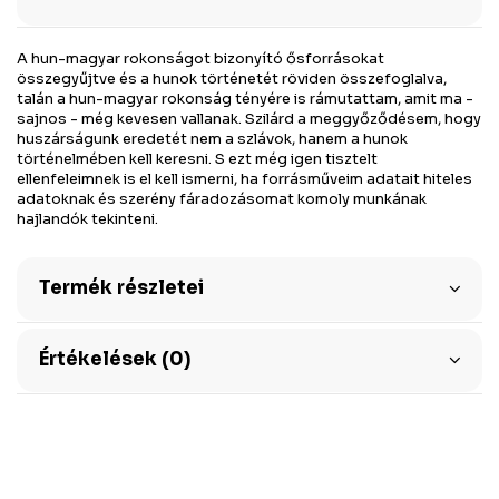
A hun-magyar rokonságot bizonyító ősforrásokat
összegyűjtve és a hunok történetét röviden összefoglalva,
talán a hun-magyar rokonság tényére is rámutattam, amit ma -
sajnos - még kevesen vallanak. Szilárd a meggyőződésem, hogy
huszárságunk eredetét nem a szlávok, hanem a hunok
történelmében kell keresni. S ezt még igen tisztelt
ellenfeleimnek is el kell ismerni, ha forrásműveim adatait hiteles
adatoknak és szerény fáradozásomat komoly munkának
hajlandók tekinteni.
Termék részletei
Értékelések (0)