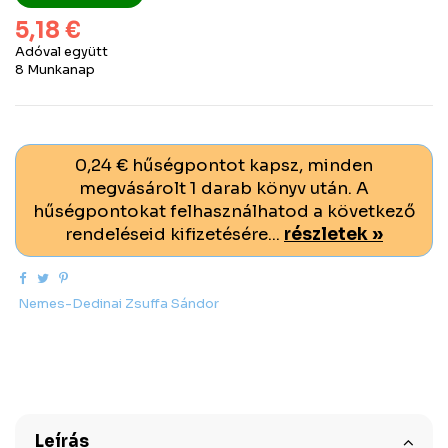
5,18 €
Adóval együtt
8 Munkanap
0,24 € hűségpontot kapsz, minden
megvásárolt 1 darab könyv után. A
hűségpontokat felhasználhatod a következő
rendeléseid kifizetésére...
részletek »
Nemes-Dedinai Zsuffa Sándor
Leírás