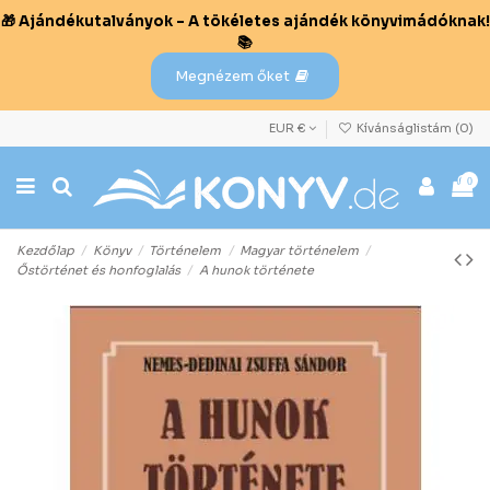
🎁 Ajándékutalványok – A tökéletes ajándék könyvimádóknak!
📚
Megnézem őket
EUR €
Kívánságlistám (
0
)
0
Kezdőlap
Könyv
Történelem
Magyar történelem
Őstörténet és honfoglalás
A hunok története