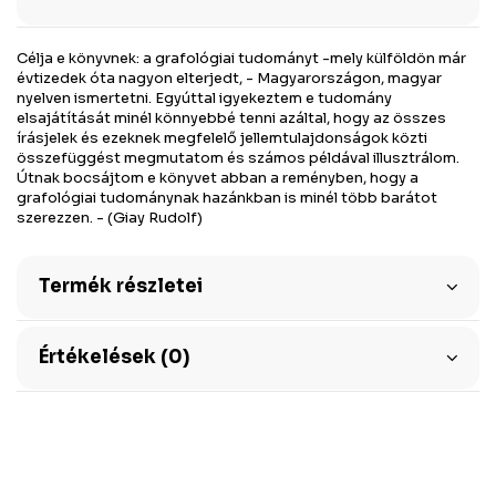
Célja e könyvnek: a grafológiai tudományt -mely külföldön már
évtizedek óta nagyon elterjedt, - Magyarországon, magyar
nyelven ismertetni. Egyúttal igyekeztem e tudomány
elsajátítását minél könnyebbé tenni azáltal, hogy az összes
írásjelek és ezeknek megfelelő jellemtulajdonságok közti
összefüggést megmutatom és számos példával illusztrálom.
Útnak bocsájtom e könyvet abban a reményben, hogy a
grafológiai tudománynak hazánkban is minél több barátot
szerezzen. - (Giay Rudolf)
Termék részletei
Értékelések (0)