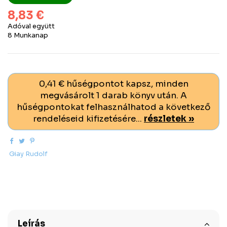
8,83 €
Adóval együtt
8 Munkanap
0,41 € hűségpontot kapsz, minden
megvásárolt 1 darab könyv után. A
hűségpontokat felhasználhatod a következő
rendeléseid kifizetésére...
részletek »
Giay Rudolf
Leírás