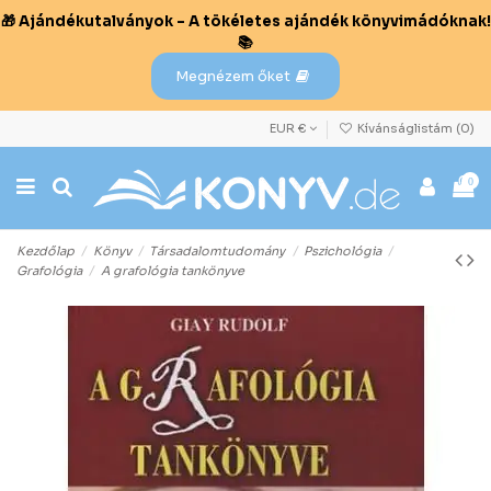
🎁 Ajándékutalványok – A tökéletes ajándék könyvimádóknak!
📚
Megnézem őket
EUR €
Kívánságlistám (
0
)
0
Kezdőlap
Könyv
Társadalomtudomány
Pszichológia
Grafológia
A grafológia tankönyve