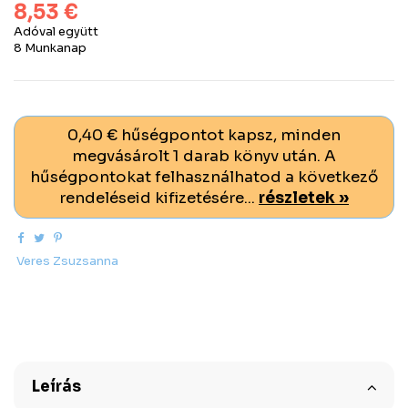
8,53 €
Adóval együtt
8 Munkanap
0,40 € hűségpontot kapsz, minden
megvásárolt 1 darab könyv után. A
hűségpontokat felhasználhatod a következő
rendeléseid kifizetésére...
részletek »
Veres Zsuzsanna
Leírás