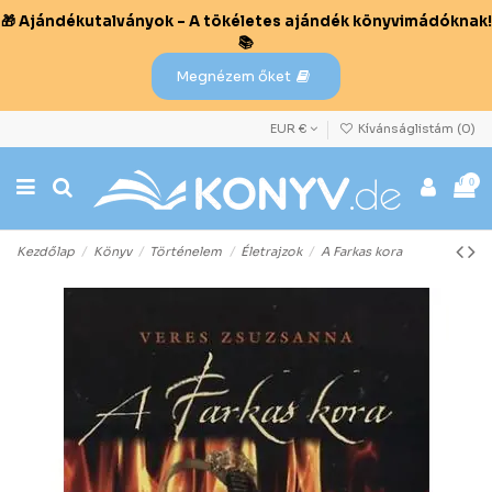
🎁 Ajándékutalványok – A tökéletes ajándék könyvimádóknak!
📚
Megnézem őket
EUR €
Kívánságlistám (
0
)
0
Kezdőlap
Könyv
Történelem
Életrajzok
A Farkas kora