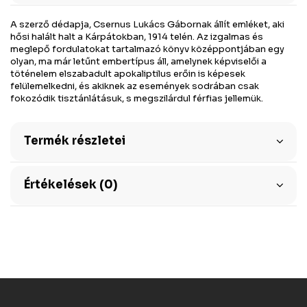
A szerző dédapja, Csernus Lukács Gábornak állít emléket, aki
hősi halált halt a Kárpátokban, 1914 telén. Az izgalmas és
meglepő fordulatokat tartalmazó könyv középpontjában egy
olyan, ma már letűnt embertípus áll, amelynek képviselői a
töténelem elszabadult apokaliptilus erőin is képesek
felülemelkedni, és akiknek az események sodrában csak
fokozódik tisztánlátásuk, s megszilárdul férfias jellemük.
Termék részletei
Értékelések (0)