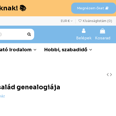
knak! 📚
Megnézem őket
EUR €
Kívánságlistám (
0
)
Belépek
Kosarad
ató Irodalom
Hobbi, szabadidő
salád genealogiája
ház