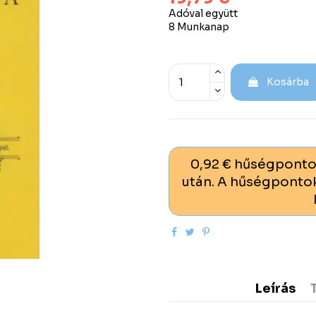
Adóval együtt
8 Munkanap
Kosárba
0,92 € hűségponto
után. A hűségpontok
Leírás