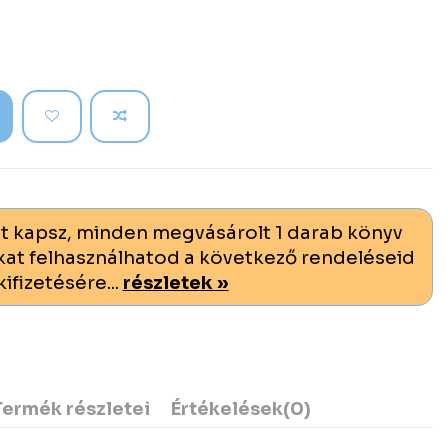
t kapsz, minden megvásárolt 1 darab könyv
at felhasználhatod a következő rendeléseid
kifizetésére...
részletek »
Termék részletei
Értékelések
(0)