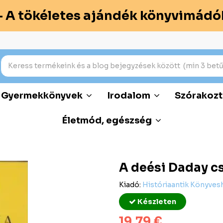
– A tökéletes ajándék könyvimádó
Gyermekkönyvek
Irodalom
Szórakozt
Életmód, egészség
A deési Daday c
Kiadó:
Históriaantik Könyves
Készleten
19,79 €