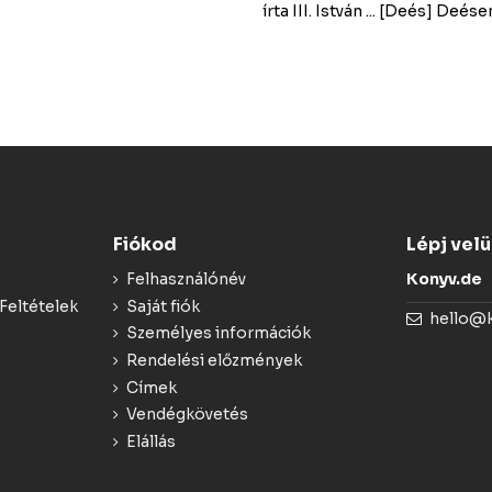
írta III. István ... [Deés] De
Fiókod
Lépj vel
Felhasználónév
Konyv.de
Feltételek
Saját fiók
hello@
Személyes információk
Rendelési előzmények
Címek
Vendégkövetés
Elállás