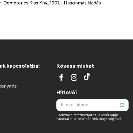
ésen: Demeter és Kiss Kny., 1901. - Hasonmás kiadás
ünk kapcsolatba!
Kövess minket
konyv.de
Hírlevél
Bármikor leiratkozhatsz, a levél alján
található leiratkozás link segítségével.