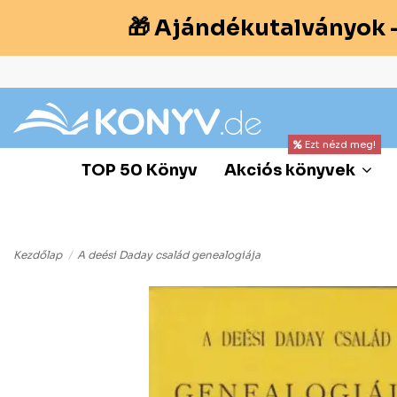
🎁 Ajándékutalványok 
Ezt nézd meg!
TOP 50 Könyv
Akciós könyvek
Kezdőlap
A deési Daday család genealogiája