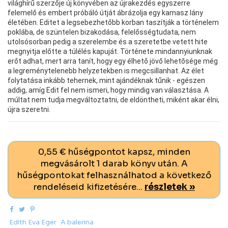
világhírű szerzője új könyvében az újrakezdés egyszerre
felemelő és embert próbáló útját ábrázolja egy kamasz lány
életében. Editet a legsebezhetőbb korban taszítják a történelem
poklába, de szüntelen bizakodása, felelősségtudata, nem
utolsósorban pedig a szerelembe és a szeretetbe vetett hite
megnyitja előtte a túlélés kapuját. Története mindannyiunknak
erőt adhat, mert arra tanít, hogy egy élhető jövő lehetősége még
a legreménytelenebb helyzetekben is megcsillanhat. Az élet
folytatása inkább tehernek, mint ajándéknak tűnik - egészen
addig, amíg Edit fel nem ismeri, hogy mindig van választása. A
múltat nem tudja megváltoztatni, de eldöntheti, miként akar élni,
újra szeretni.
0,55 € hűségpontot kapsz, minden
megvásárolt 1 darab könyv után. A
hűségpontokat felhasználhatod a következő
rendeléseid kifizetésére...
részletek »
Edith Eva Eger
A balerina