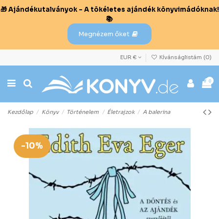
🎁 Ajándékutalványok – A tökéletes ajándék könyvimádóknak!
📚
Megnézem őket
EUR €
Kívánságlistám (
0
)
0
Kezdőlap
Könyv
Történelem
Életrajzok
A balerina
-10%