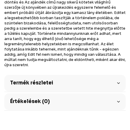
döntés és Az ajándék című nagy sikerű kötetek világhírű
szerzője új könyvében az újrakezdés egyszerre felemelő és
embert próbáló útját ábrázolja egy kamasz lány életében. Editet
a legsebezhetőbb korban taszítják a történelem poklába, de
szüntelen bizakodása, felelősségtudata, nem utolsósorban
pedig a szerelembe és a szeretetbe vetett hite megnyitja előtte
a túlélés kapuját. Története mindannyiunknak erőt adhat, mert
arra tanít, hogy egy élhető jövő lehetősége még a
legreménytelenebb helyzetekben is megcsillanhat. Az élet
folytatása inkább tehernek, mint ajándéknak tűnik - egészen
addig, amíg Edit fel nem ismeri, hogy mindig van választása. A
múltat nem tudja megváltoztatni, de eldöntheti, miként akar élni,
újra szeretni.
Termék részletei
Értékelések (0)