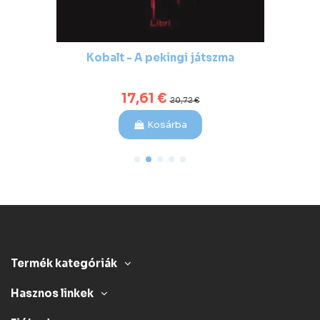
Kobalt - A pekingi játszma
17,61 €
20,72 €
Kosárba
Termék kategóriák
Hasznos linkek