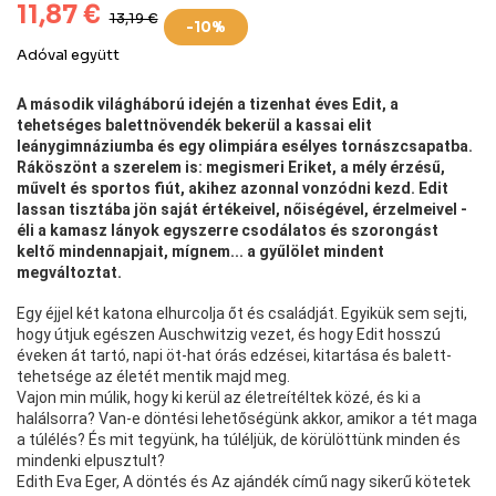
11,87 €
13,19 €
-10%
Adóval együtt
A második világháború idején a tizenhat éves Edit, a
tehetséges balettnövendék bekerül a kassai elit
leánygimnáziumba és egy olimpiára esélyes tornászcsapatba.
Ráköszönt a szerelem is: megismeri Eriket, a mély érzésű,
művelt és sportos fiút, akihez azonnal vonzódni kezd. Edit
lassan tisztába jön saját értékeivel, nőiségével, érzelmeivel -
éli a kamasz lányok egyszerre csodálatos és szorongást
keltő mindennapjait, mígnem... a gyűlölet mindent
megváltoztat.
Egy éjjel két katona elhurcolja őt és családját. Egyikük sem sejti,
hogy útjuk egészen Auschwitzig vezet, és hogy Edit hosszú
éveken át tartó, napi öt-hat órás edzései, kitartása és balett-
tehetsége az életét mentik majd meg.
Vajon min múlik, hogy ki kerül az életreítéltek közé, és ki a
halálsorra? Van-e döntési lehetőségünk akkor, amikor a tét maga
a túlélés? És mit tegyünk, ha túléljük, de körülöttünk minden és
mindenki elpusztult?
Edith Eva Eger, A döntés és Az ajándék című nagy sikerű kötetek