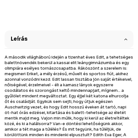
Leírás
A második világháború idején a tizenhat éves Edit, a tehetséges
balettnövendék bekerül a kassai elit leánygimnáziumba és egy
olimpiára esélyes tornászcsapatba. Ráköszönt a szerelem is:
megismeri Eriket, a mély érzésű, művelt és sportos fiút, akihez
azonnal vonzódni kezd. Edit lassan tisztába jön saját értékeivel,
nőiségével, érzelmeivel - éli a kamasz lányok egyszerre
csodálatos és szorongást keltő mindennapjait, mígnem... a
gyűlölet mindent megváltoztat. Egy éjjel két katona elhurcolja
őt és családját. Egyikük sem sejti, hogy útjuk egészen
Auschwitzig vezet, és hogy Edit hosszú éveken át tartó, napi
öt-hat órás edzései, kitartása és balett-tehetsége az életét
mentik majd meg. Vajon min múlik, hogy ki kerül az életreítéltek
közé, és ki a halálsorra? Van-e döntési lehetőségünk akkor,
amikor a tét maga a túlélés? És mit tegyünk, ha túléljük, de
körülöttünk minden és mindenki elpusztult? Edith Eva Eger, A