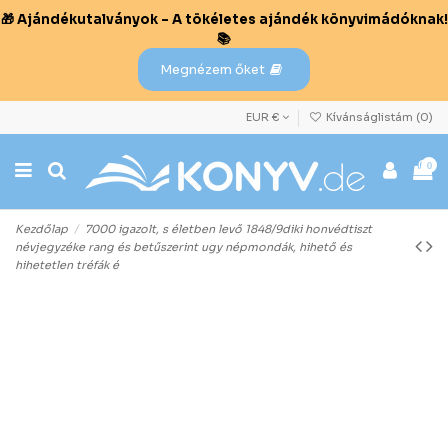
🎁 Ajándékutalványok – A tökéletes ajándék könyvimádóknak!
📚
Megnézem őket
EUR €
Kívánságlistám (
0
)
0
Kezdőlap
7000 igazolt, s életben levő 1848/9diki honvédtiszt
névjegyzéke rang és betűszerint ugy népmondák, hihető és
hihetetlen tréfák é