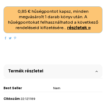
0,85 € hűségpontot kapsz, minden
megvásárolt 1 darab könyv után. A
hűségpontokat felhasználhatod a következő
rendeléseid kifizetésére...
részletek »
Termék részletei
Best Seller
Nem
Cikkszám
22:121189