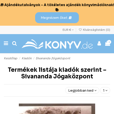
🎁 Ajándékutalványok – A tökéletes ajándék könyvimádóknak!
📚
Megnézem őket
EUR €
Kívánságlistám (
0
)
0
Kezdőlap
Kiadók
Sivananda Jógaközpont
Termékek listája kiadók szerint –
Sivananda Jógaközpont
Legjobban kedvelt előre
1