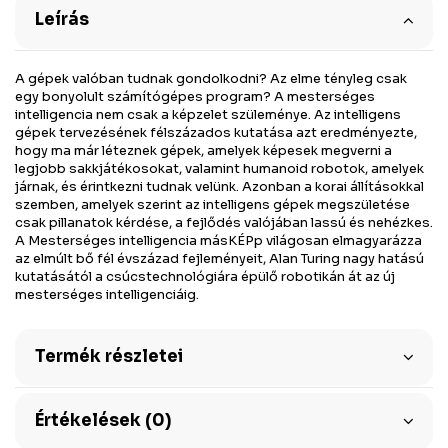
Leírás
A gépek valóban tudnak gondolkodni? Az elme tényleg csak
egy bonyolult számítógépes program? A mesterséges
intelligencia nem csak a képzelet szüleménye. Az intelligens
gépek tervezésének félszázados kutatása azt eredményezte,
hogy ma már léteznek gépek, amelyek képesek megverni a
legjobb sakkjátékosokat, valamint humanoid robotok, amelyek
járnak, és érintkezni tudnak velünk. Azonban a korai állításokkal
szemben, amelyek szerint az intelligens gépek megszületése
csak pillanatok kérdése, a fejlődés valójában lassú és nehézkes.
A Mesterséges intelligencia másKÉPp világosan elmagyarázza
az elmúlt bő fél évszázad fejleményeit, Alan Turing nagy hatású
kutatásától a csúcstechnológiára épülő robotikán át az új
mesterséges intelligenciáig.
Termék részletei
Értékelések (0)