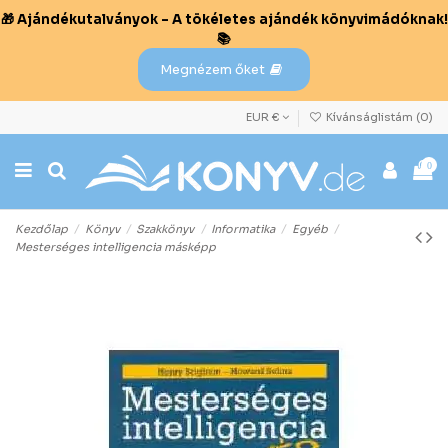
🎁 Ajándékutalványok – A tökéletes ajándék könyvimádóknak!
📚
Megnézem őket
EUR €
Kívánságlistám (
0
)
0
Kezdőlap
Könyv
Szakkönyv
Informatika
Egyéb
Mesterséges intelligencia másképp